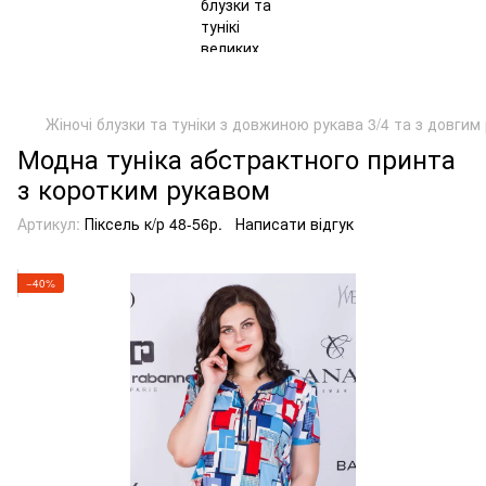
Жіночі блузки та туніки з довжиною рукава 3/4 та з довгим
Модна туніка абстрактного принта
з коротким рукавом
Артикул:
Піксель к/р 48-56р.
Написати відгук
−40%