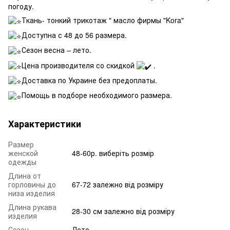
погоду.
Ткань- тонкий трикотаж " масло фирмы "Kora"
Доступна с 48 до 56 размера.
Сезон весна – лето.
Цена производителя со скидкой
.
Доставка по Украине без предоплаты.
Помощь в подборе необходимого размера.
Характеристики
Размер
женской
48-60р. виберіть розмір
одежды
Длина от
горловины до
67-72 залежно від розміру
низа изделия
Длина рукава
28-30 см залежно від розміру
изделия
Сезон
Лето